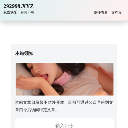
292999.XYZ
双倍快乐，有何不可
随便看看
文档库
本站须知
本站文章目录暂不对外开放，目前可通过公众号得到文
章口令后访问特定文章。