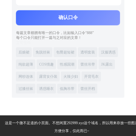
每篇文章都拥有唯一的口令，比如输入口令“888”
每个口令只能打开一篇与之对应的文章！
立更壁纸
后娘裙
免脱丝袜
包臀超短裙
透明套装
汉服诱惑
纯欲超薄
COS情趣
性感国潮
蕾丝吊带
JK露出
网纱连体
露背女仆装
火辣少妇
开背毛衣
过膝丝袜
诱惑睡衣
低胸吊带
蕾丝开档
这是一个微不足道的小页面。不想闲置292999.xyz这个域名，所以用来存放一些图
方便分享，仅此而已~